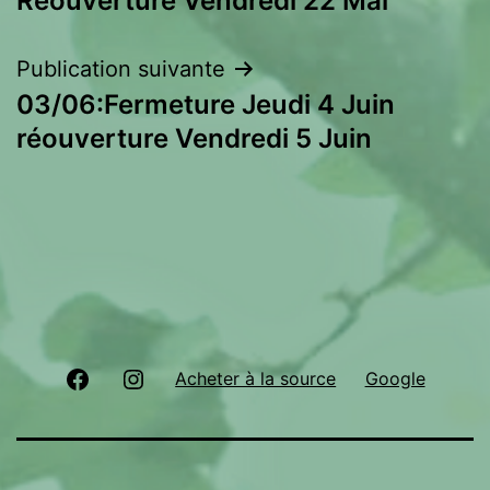
Réouverture Vendredi 22 Mai
de
l’article
Publication suivante
03/06:Fermeture Jeudi 4 Juin
réouverture Vendredi 5 Juin
Facebook
Instagram
Acheter à la source
Google