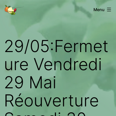
Aller
Les
Menu
au
fruits
contenu
de
Châtenet
29/05:Fermet
ure Vendredi
29 Mai
Réouverture