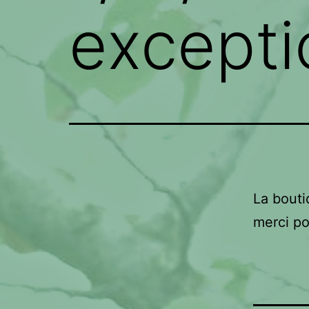
excepti
La bouti
merci p