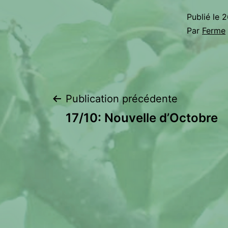
Publié le
2
Par
Ferme
Navigation
Publication précédente
17/10: Nouvelle d’Octobre
de
l’article