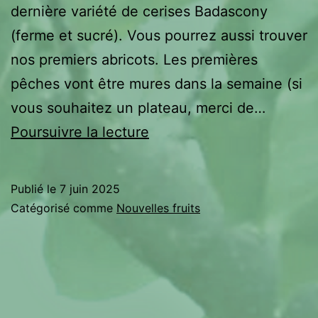
dernière variété de cerises Badascony
(ferme et sucré). Vous pourrez aussi trouver
nos premiers abricots. Les premières
pêches vont être mures dans la semaine (si
vous souhaitez un plateau, merci de…
Fermeture
Poursuivre la lecture
exeptionnelle
le
Publié le
7 juin 2025
Lundi
Catégorisé comme
Nouvelles fruits
9
Juin