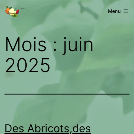
Aller
Les
Menu
au
fruits
contenu
de
Mois :
juin
Châtenet
2025
Des Abricots,des