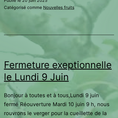
Publié le
20 juin 2025
et
Catégorisé comme
Nouvelles fruits
du
soleil
!
Fermeture exeptionnelle
le Lundi 9 Juin
Bonjour à toutes et à tous,Lundi 9 juin
fermé Réouverture Mardi 10 juin 9 h, nous
rouvrons le verger pour la cueillette de la