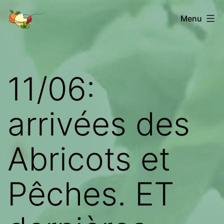
Aller
Les
Menu
au
fruits
contenu
de
Châtenet
11/06:
arrivées des
Abricots et
Pêches. ET